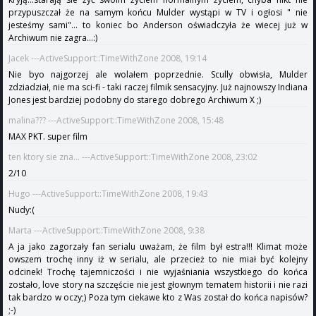
przypuszczał że na samym końcu Mulder wystąpi w TV i ogłosi " nie
jesteśmy sami"... to koniec bo Anderson oświadczyła że wiecej już w
Archiwum nie zagra...:)
Jacek ---ActiveSupport::TimeWithZone 2008, 19:14
Nie byo najgorzej ale wolałem poprzednie. Scully obwisła, Mulder
zdziadział, nie ma sci-fi - taki raczej filmik sensacyjny. Już najnowszy Indiana
Jones jest bardziej podobny do starego dobrego Archiwum X ;)
malina??? ---ActiveSupport::TimeWithZone 2008, 15:48
MAX PKT. super film
ten ktory sie zna... ---ActiveSupport::TimeWithZone 2008, 23:02
2/10
Hugo ---ActiveSupport::TimeWithZone 2008, 19:43
Nudy:(
Marta ---ActiveSupport::TimeWithZone 2008, 9:38
A ja jako zagorzały fan serialu uważam, że film był estra!!! Klimat może
owszem trochę inny iż w serialu, ale przecież to nie miał być kolejny
odcinek! Trochę tajemniczości i nie wyjaśniania wszystkiego do końca
zostało, love story na szczęście nie jest głownym tematem historii i nie razi
tak bardzo w oczy;) Poza tym ciekawe kto z Was został do końca napisów?
;-)