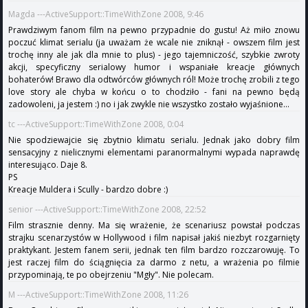
Magda ---ActiveSupport::TimeWithZone 2008, 9:46
Prawdziwym fanom film na pewno przypadnie do gustu! Aż miło znowu
poczuć klimat serialu (ja uważam że wcale nie zniknął - owszem film jest
trochę inny ale jak dla mnie to plus) - jego tajemniczość, szybkie zwroty
akcji, specyficzny serialowy humor i wspaniałe kreacje głównych
bohaterów! Brawo dla odtwórców głównych ról! Może trochę zrobili z tego
love story ale chyba w końcu o to chodziło - fani na pewno będą
zadowoleni, ja jestem :) no i jak zwykle nie wszystko zostało wyjaśnione...
tc ---ActiveSupport::TimeWithZone 2008, 0:04
Nie spodziewajcie się zbytnio klimatu serialu. Jednak jako dobry film
sensacyjny z nielicznymi elementami paranormalnymi wypada naprawdę
interesująco. Daje 8.
PS
Kreacje Muldera i Scully - bardzo dobre :)
senior ---ActiveSupport::TimeWithZone 2008, 22:52
Film strasznie denny. Ma się wrażenie, że scenariusz powstał podczas
strajku scenarzystów w Hollywood i film napisał jakiś niezbyt rozgarnięty
praktykant. Jestem fanem serii, jednak ten film bardzo rozczarowuję. To
jest raczej film do ściągnięcia za darmo z netu, a wrażenia po filmie
przypominają, te po obejrzeniu "Mgły". Nie polecam.
M ---ActiveSupport::TimeWithZone 2008, 11:26