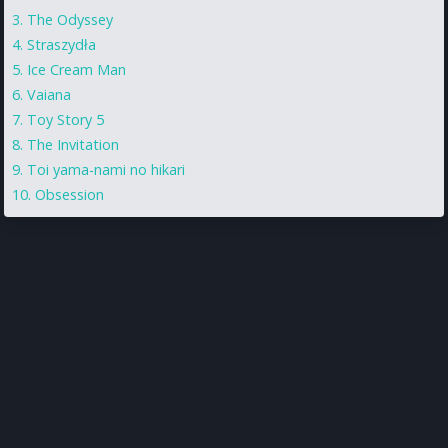
The Odyssey
Straszydła
Ice Cream Man
Vaiana
Toy Story 5
The Invitation
Toi yama-nami no hikari
Obsession