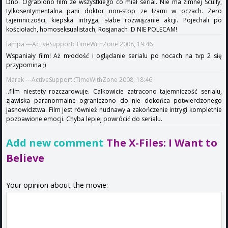
Dno. Ograbiono film ze wszystkiego co miał serial. Nie ma zimnej Scully,
tylkosentymentalna pani doktor non-stop ze łzami w oczach. Zero
tajemniczości, kiepska intryga, słabe rozwiązanie akcji. Pojechali po
kościołach, homoseksualistach, Rosjanach :D NIE POLECAM!
lampa ---ActiveSupport::TimeWithZone 2008, 19:46
Wspaniały film! Aż młodość i oglądanie serialu po nocach na tvp 2 się
przypomina ;)
Marek ---ActiveSupport::TimeWithZone 2008, 18:46
..film niestety rozczarowuje. Całkowicie zatracono tajemniczość serialu,
zjawiska paranormalne ograniczono do nie dokońca potwierdzonego
jasnowidztwa. Film jest również nudnawy a zakończenie intrygi kompletnie
pozbawione emocji. Chyba lepiej powrócić do serialu.
Add new comment
The X-Files: I Want to
Believe
Your opinion about the movie: