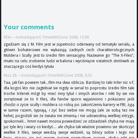
Your comments
Xfan ---ActiveSupport::TimeWithZone 2008, 13:06
zgadzam się z M. Film jest w zupełności oderwany od tematyki serialu, a
główni bohaterowie nie wykazują żadnych cech charakterologicznych
Muldera i Scully. Jest to średni film sensacyjny. Nazwanie go "The X-Files",
miało na celu zrobienie ludzi w balona i wyciśnięcie ostatnich złotówek ze
znaczącego coś kiedyś tytułu
Ktoś 28 ---ActiveSupport::TimeWithZone 2008, 0:33
Taa, jak fan powiem tak...film ma dwa oblicza. Bardziej to taki triler niż s-f,
dla kogoś kto nie zagłebiał sie nigdy w serial to poprostu średni film taki
troche trilerek mógł by mieć inny tytuł i innych atorów i nikt by sie nie
zoriętował że to X files, dla fanów sporo wyjaśniono i pokazano jeśli
chodzi o życie scully i muldera co robią po zakońćzeniu kariery w FBI, żyją
w sumie razem, sypiają, i żyć bez siebie nie mogą (ale ze sobą też nie
hehe), pogodzili sie że świata nie zmienią i nie udowodnią wielkiej intrygii,
spokornieli... hmm nawet można powiedzieć że zdziadzieli chyba nie mają
już tyle ikry i wiary co kiedyś.... ale chyba tak właśnie powinno sie skończyć
wielkie X files, swoje wiedzą swoje widzieli, są bliscy sobie i tego nie
kryją...starają sie żyć swoim życiem normalnym życiem, chyba nikt nie