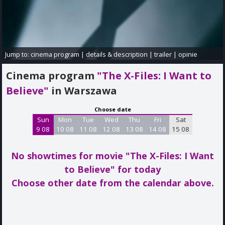
Jump to:
cinema program
|
details & description
|
trailer
|
opinie
Cinema program
"The X-Files: I Want to
Believe"
in Warszawa
Choose date
Sun
Mon
Tue
Wed
Thu
Fri
Sat
9 08
10 08
11 08
12 08
13 08
14 08
15 08
No showtimes for movie "The X-Files: I Want
to Believe"
for today
Choose other date from the calendar above.