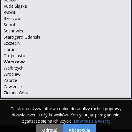
Ruda Śląska
Rybnik
Rzeszów
Sopot
Sosnowiec
Starogard Gdański
Szczecin
Toruń
Trójmiasto
Warszawa
Wałbrzych
Wrocław
Zabrze
Zawiercie
Zielona Góra
About us
•
Privacy Policy
•
Translations info
•
Contact
•
iPhone
Ta strona używa plików cookie do analizy ruchu i poprawy
•
Android
Po polsku
doświadczenia użytkowników. Kontynuując przeglądanie,
zgadzasz się na ich użycie.
Dowiedz się więcej
Odrzuć
Akceptuję