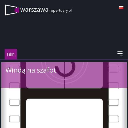
warszawa
.repertuary.pl
Film
Windą na szafot