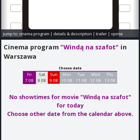
Jump to:
cinema program
|
details & description
|
trailer
|
opinie
Cinema program
"Windą na szafot"
in
Warszawa
Choose date
Fri
Sat
Sun
Mon
Tue
Wed
Thu
7 08
8 08
9 08
10 08
11 08
12 08
13 08
No showtimes for movie "Windą na szafot"
for today
Choose other date from the calendar above.