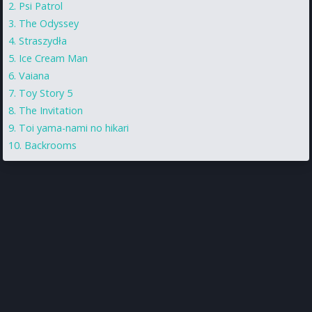
Psi Patrol
The Odyssey
Straszydła
Ice Cream Man
Vaiana
Toy Story 5
The Invitation
Toi yama-nami no hikari
Backrooms