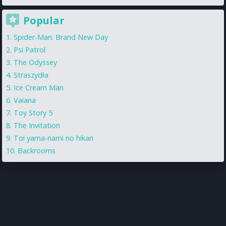
Popular
Spider-Man: Brand New Day
Psi Patrol
The Odyssey
Straszydła
Ice Cream Man
Vaiana
Toy Story 5
The Invitation
Toi yama-nami no hikari
Backrooms