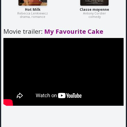
Hot Milk
Classe moyenne
Rebecca Lenkiewicz
Antony Cordier
drama, romance
comedy
Movie trailer:
My Favourite Cake