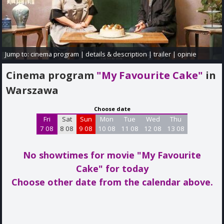
Jump to:
cinema program
|
details & description
|
trailer
|
opinie
Cinema program
"My Favourite Cake"
in
Warszawa
Choose date
Fri
Sat
Sun
Mon
Tue
Wed
Thu
7 08
8 08
9 08
10 08
11 08
12 08
13 08
No showtimes for movie "My Favourite
Cake"
for today
Choose other date from the calendar above.