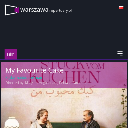
warszawa
.repertuary.pl
Film
My Favourite Cake
Keyke mahboobe man
Directed by:
Maryam Moghaddam
,
Behtash Sanaeeha