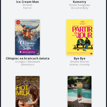
Ice Cream Man
Kumotry
Eli Roth
Emilia Śniegoska
horror
documentary
Chłopiec na krańcach świata
Bye Bye
Grzegorz Wacławek
Amelie Bonnin
adventure
drama, comedy