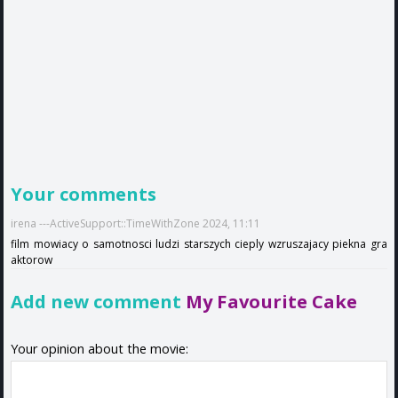
Your comments
irena ---ActiveSupport::TimeWithZone 2024, 11:11
film mowiacy o samotnosci ludzi starszych cieply wzruszajacy piekna gra
aktorow
Add new comment
My Favourite Cake
Your opinion about the movie: