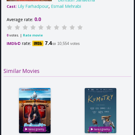
Lily Farhadpour
,
Esmail Mehrabi
Cast:
0.0
Average rate:
votes. |
Rate movie
0
rate:
7.4
IMDb©
10,554 votes
/10
Similar Movies