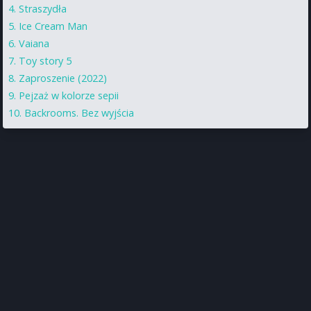
Straszydła
Ice Cream Man
Vaiana
Toy story 5
Zaproszenie (2022)
Pejzaż w kolorze sepii
Backrooms. Bez wyjścia