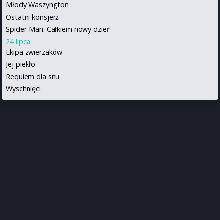
Młody Waszyngton
Ostatni konsjerż
Spider-Man: Całkiem nowy dzień
24 lipca
Ekipa zwierzaków
Jej piekło
Requiem dla snu
Wyschnięci