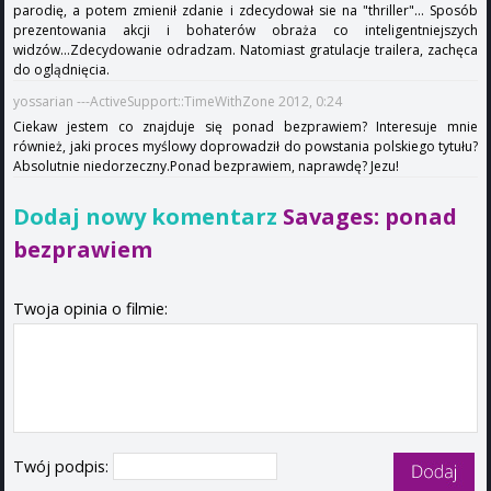
parodię, a potem zmienił zdanie i zdecydował sie na "thriller"... Sposób
prezentowania akcji i bohaterów obraża co inteligentniejszych
widzów...Zdecydowanie odradzam. Natomiast gratulacje trailera, zachęca
do oglądnięcia.
yossarian ---ActiveSupport::TimeWithZone 2012, 0:24
Ciekaw jestem co znajduje się ponad bezprawiem? Interesuje mnie
również, jaki proces myślowy doprowadził do powstania polskiego tytułu?
Absolutnie niedorzeczny.Ponad bezprawiem, naprawdę? Jezu!
Dodaj nowy komentarz
Savages: ponad
bezprawiem
Twoja opinia o filmie:
Twój podpis: