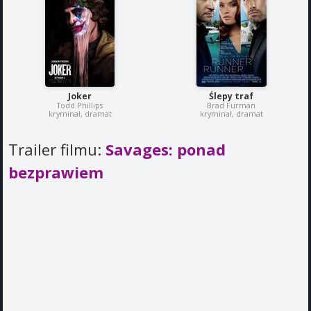
Joker
Ślepy traf
Todd Phillips
Brad Furman
kryminał, dramat
kryminał, dramat
Trailer filmu:
Savages: ponad
bezprawiem