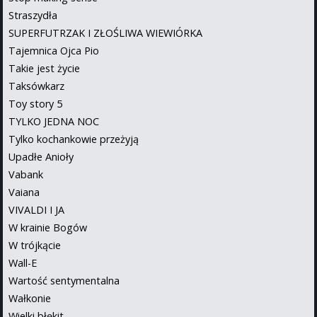
Straszydła
SUPERFUTRZAK I ZŁOŚLIWA WIEWIÓRKA
Tajemnica Ojca Pio
Takie jest życie
Taksówkarz
Toy story 5
TYLKO JEDNA NOC
Tylko kochankowie przeżyją
Upadłe Anioły
Vabank
Vaiana
VIVALDI I JA
W krainie Bogów
W trójkącie
Wall-E
Wartość sentymentalna
Wałkonie
Wielki błękit