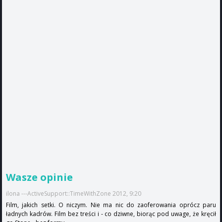
Wasze opinie
ilona ---ActiveSupport::TimeWithZone 2012, 9:20
Film, jakich setki. O niczym. Nie ma nic do zaoferowania oprócz paru
ładnych kadrów. Film bez treści i - co dziwne, biorąc pod uwage, że kręcił