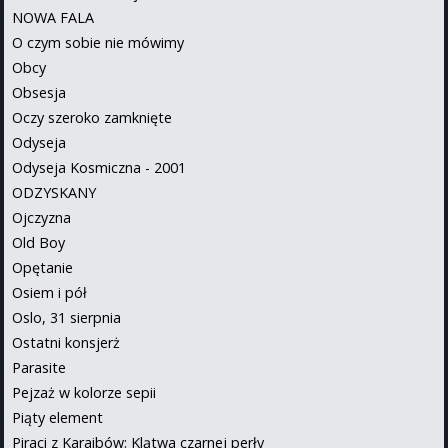
NOWA FALA
O czym sobie nie mówimy
Obcy
Obsesja
Oczy szeroko zamknięte
Odyseja
Odyseja Kosmiczna - 2001
ODZYSKANY
Ojczyzna
Old Boy
Opętanie
Osiem i pół
Oslo, 31 sierpnia
Ostatni konsjerż
Parasite
Pejzaż w kolorze sepii
Piąty element
Piraci z Karaibów: Klątwa czarnej perły