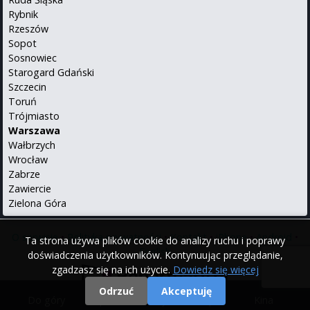
Rybnik
Rzeszów
Sopot
Sosnowiec
Starogard Gdański
Szczecin
Toruń
Trójmiasto
Warszawa
Wałbrzych
Wrocław
Zabrze
Zawiercie
Zielona Góra
O serwisie
•
Polityka prywatności
•
Kontakt
•
iPhone
•
Android
•
Ta strona używa plików cookie do analizy ruchu i poprawy
English
doświadczenia użytkowników. Kontynuując przeglądanie,
zgadzasz się na ich użycie.
Dowiedz się więcej
Odrzuć
Akceptuję
Do góry
|
Filmy
|
Kina
© 2000 - 2026 Repertuary.pl