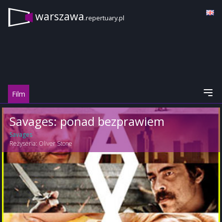
warszawa
.repertuary.pl
Film
Savages: ponad bezprawiem
Savages
Reżyseria:
Oliver Stone