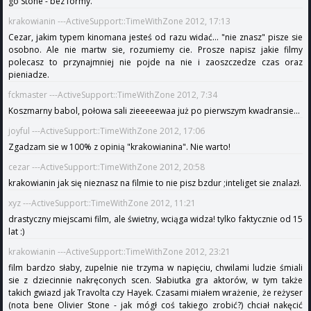
go Stone - bez formy.
krakowianin ---ActiveSupport::TimeWithZone 2012, 17:13
Cezar, jakim typem kinomana jesteś od razu widać... "nie znasz" pisze sie
osobno. Ale nie martw sie, rozumiemy cie. Prosze napisz jakie filmy
polecasz to przynajmniej nie pojde na nie i zaoszczedze czas oraz
pieniadze.
fckmaster ---ActiveSupport::TimeWithZone 2012, 7:34
Koszmarny babol, połowa sali zieeeeewaa już po pierwszym kwadransie...
joyful ---ActiveSupport::TimeWithZone 2012, 17:06
Zgadzam sie w 100% z opinią "krakowianina". Nie warto!
cezar ---ActiveSupport::TimeWithZone 2012, 20:58
krakowianin jak się nieznasz na filmie to nie pisz bzdur ;inteliget sie znalazł.
xyz ---ActiveSupport::TimeWithZone 2012, 11:21
drastyczny miejscami film, ale świetny, wciąga widza! tylko faktycznie od 15
lat :)
krakowianin ---ActiveSupport::TimeWithZone 2012, 23:21
film bardzo słaby, zupelnie nie trzyma w napięciu, chwilami ludzie śmiali
sie z dziecinnie nakręconych scen. Słabiutka gra aktorów, w tym także
takich gwiazd jak Travolta czy Hayek. Czasami miałem wrażenie, że reżyser
(nota bene Olivier Stone - jak mógł coś takiego zrobić?) chciał nakęcić