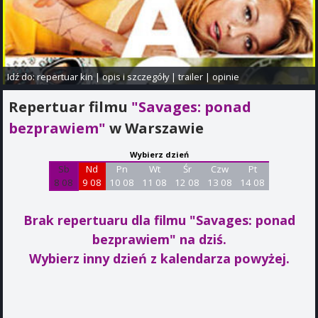
Idź do:
repertuar kin
|
opis i szczegóły
|
trailer
|
opinie
Repertuar filmu
"Savages: ponad
bezprawiem"
w Warszawie
Wybierz dzień
Sb
Nd
Pn
Wt
Śr
Czw
Pt
8 08
9 08
10 08
11 08
12 08
13 08
14 08
Brak repertuaru dla filmu "Savages: ponad
bezprawiem"
na dziś.
Wybierz inny dzień z kalendarza powyżej.