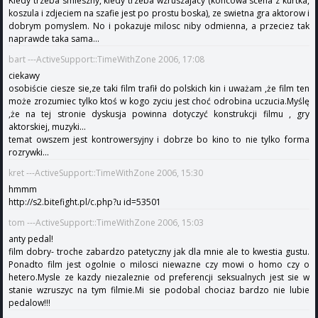
Kiedy trzeba smieszny, kiedy trzeba wzruszajacy (koncowa scena z kurtka,
koszula i zdjeciem na szafie jest po prostu boska), ze swietna gra aktorow i
dobrym pomyslem. No i pokazuje milosc niby odmienna, a przeciez tak
naprawde taka sama...
bart ---ActiveSupport::TimeWithZone 2006, 17:08
ciekawy
osobiście ciesze sie,ze taki film trafił do polskich kin i uważam ,że film ten
może zrozumiec tylko ktoś w kogo zyciu jest choć odrobina uczucia.Myślę
,że na tej stronie dyskusja powinna dotyczyć konstrukcji filmu , gry
aktorskiej, muzyki...
temat owszem jest kontrowersyjny i dobrze bo kino to nie tylko forma
rozrywki...
kret ---ActiveSupport::TimeWithZone 2006, 15:30
hmmm
http://s2.bitefight.pl/c.php?u id=53501
tom ---ActiveSupport::TimeWithZone 2006, 15:03
anty pedal!
film dobry- troche zabardzo patetyczny jak dla mnie ale to kwestia gustu.
Ponadto film jest ogolnie o milosci niewazne czy mowi o homo czy o
hetero.Mysle ze kazdy niezaleznie od preferencji seksualnych jest sie w
stanie wzruszyc na tym filmie.Mi sie podobal chociaz bardzo nie lubie
pedalow!!!