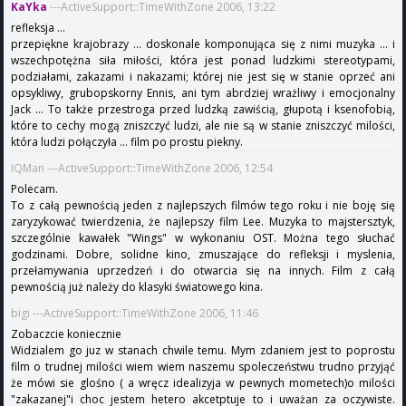
KaYka
---ActiveSupport::TimeWithZone 2006, 13:22
refleksja ...
przepiękne krajobrazy ... doskonale komponująca się z nimi muzyka ... i
wszechpotężna siła miłości, która jest ponad ludzkimi stereotypami,
podziałami, zakazami i nakazami; której nie jest się w stanie oprzeć ani
opsykliwy, grubopskorny Ennis, ani tym abrdziej wrażliwy i emocjonalny
Jack ... To także przestroga przed ludzką zawiścią, głupotą i ksenofobią,
które to cechy mogą zniszczyć ludzi, ale nie są w stanie zniszczyć milości,
która ludzi połączyła ... film po prostu piekny.
IQMan ---ActiveSupport::TimeWithZone 2006, 12:54
Polecam.
To z całą pewnością jeden z najlepszych filmów tego roku i nie boję się
zaryzykować twierdzenia, że najlepszy film Lee. Muzyka to majstersztyk,
szczególnie kawałek "Wings" w wykonaniu OST. Można tego słuchać
godzinami. Dobre, solidne kino, zmuszające do refleksji i myslenia,
przełamywania uprzedzeń i do otwarcia się na innych. Film z całą
pewnością już należy do klasyki światowego kina.
bigi ---ActiveSupport::TimeWithZone 2006, 11:46
Zobaczcie koniecznie
Widzialem go juz w stanach chwile temu. Mym zdaniem jest to poprostu
film o trudnej milości wiem wiem naszemu spoleczeństwu trudno przyjąć
że mówi sie glośno ( a wręcz idealizyja w pewnych mometech)o milości
"zakazanej"i choc jestem hetero akcetptuje to i uważan za oczywiste.