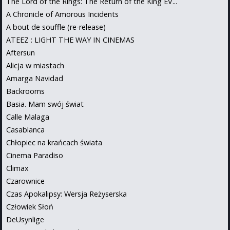
The Lord of the Rings: The Return of the King EV...
A Chronicle of Amorous Incidents
A bout de souffle (re-release)
ATEEZ : LIGHT THE WAY IN CINEMAS
Aftersun
Alicja w miastach
Amarga Navidad
Backrooms
Basia. Mam swój świat
Calle Malaga
Casablanca
Chłopiec na krańcach świata
Cinema Paradiso
Climax
Czarownice
Czas Apokalipsy: Wersja Reżyserska
Człowiek Słoń
DeUsynlige