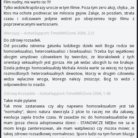
Film nudny, nie warto isc !!!!
Tylko widoki/krajobrazy urocze w tym filmie. Poza tym zero akcji, chyba , ze
ktos ma ochote podniecac sie miloscia gejow. Zaluje, ze poszlam, strata
czasu i odczuwam jedynie wstret po obejrzenieu tego filmu z
poprzewracanymi wartosciami.
Wierzący ---ActiveSupport::TimeWithZone 2006, 2:21
Do zdrowy rozsadek.
Od poczatku istnienia gatunku ludzkiego dzieki woli Boga rodza sie
homoseksualisci, heteroseksualisci i biseksualisci. Trzeba byc wyjatkowo
ubogim umyslowo czlowiekiem by twierdzic, ze ktorakolwiek z tych
orientacji seksualnych jest gorsza. Ale jak widac ubogich tu nie brakuje.
Dziela jednego homoseksualisty Michala Aniola warte sa wiecej niz tysiac
rozmodlonych heteroseksualnych dewotow, ktorzy w drugim czlowieku
widza wylacznie wroga, ktorego nalezy zniszczyc. Bog to widzi i
odpowiednio to osadzi.
Zdrowy Rozsadek ---ActiveSupport::TimeWithZone 2006, 1:48
Takie male pytanie
Tak mnie zastanawia czy aby napewno homoseksualizm jest tak
"normalny", skoro natura stworzyla 2 plcie to raczej nie dla zabawy,
ewolucja zajela troche czasu. W zasadzie nic do homoseksualistów nie
mam (poza checia adoptowania dzieci - STANOWCZE NIE)bo nie sa w
moim kregu zainteresowan, ale mam watpliwosci czy mozna mowic o
takiej zdrowo rozsadkowej normalnosci. Sporo ludzi na tym forum bluzga