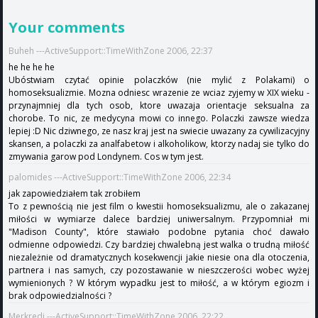
Your comments
Buheh ---ActiveSupport::TimeWithZone 2006, 22:37
he he he he
Ubóstwiam czytać opinie polaczków (nie mylić z Polakami) o
homoseksualizmie. Mozna odniesc wrazenie ze wciaz zyjemy w XIX wieku -
przynajmniej dla tych osob, ktore uwazaja orientacje seksualna za
chorobe. To nic, ze medycyna mowi co innego. Polaczki zawsze wiedza
lepiej :D Nic dziwnego, ze nasz kraj jest na swiecie uwazany za cywilizacyjny
skansen, a polaczki za analfabetow i alkoholikow, ktorzy nadaj sie tylko do
zmywania garow pod Londynem. Cos w tym jest.
palomides ---ActiveSupport::TimeWithZone 2006, 22:34
jak zapowiedziałem tak zrobiłem
To z pewnością nie jest film o kwestii homoseksualizmu, ale o zakazanej
miłości w wymiarze dalece bardziej uniwersalnym. Przypomniał mi
"Madison County", które stawiało podobne pytania choć dawało
odmienne odpowiedzi. Czy bardziej chwalebną jest walka o trudną miłość
niezależnie od dramatycznych kosekwencji jakie niesie ona dla otoczenia,
partnera i nas samych, czy pozostawanie w nieszczerości wobec wyżej
wymienionych ? W którym wypadku jest to miłość, a w którym egiozm i
brak odpowiedzialności ?
Merkredi ---ActiveSupport::TimeWithZone 2006, 22:22