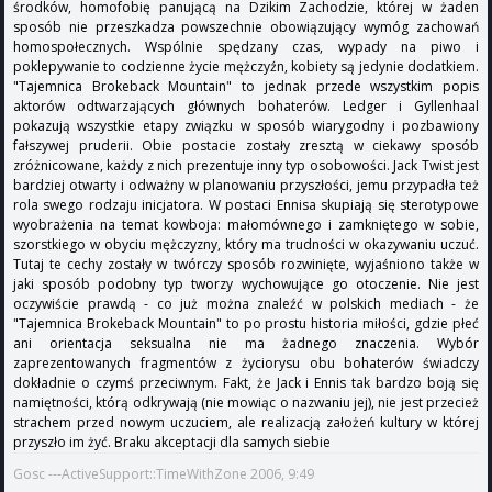
środków, homofobię panującą na Dzikim Zachodzie, której w żaden
sposób nie przeszkadza powszechnie obowiązujący wymóg zachowań
homospołecznych. Wspólnie spędzany czas, wypady na piwo i
poklepywanie to codzienne życie mężczyźn, kobiety są jedynie dodatkiem.
"Tajemnica Brokeback Mountain" to jednak przede wszystkim popis
aktorów odtwarzających głównych bohaterów. Ledger i Gyllenhaal
pokazują wszystkie etapy związku w sposób wiarygodny i pozbawiony
fałszywej pruderii. Obie postacie zostały zresztą w ciekawy sposób
zróżnicowane, każdy z nich prezentuje inny typ osobowości. Jack Twist jest
bardziej otwarty i odważny w planowaniu przyszłości, jemu przypadła też
rola swego rodzaju inicjatora. W postaci Ennisa skupiają się sterotypowe
wyobrażenia na temat kowboja: małomównego i zamkniętego w sobie,
szorstkiego w obyciu mężczyzny, który ma trudności w okazywaniu uczuć.
Tutaj te cechy zostały w twórczy sposób rozwinięte, wyjaśniono także w
jaki sposób podobny typ tworzy wychowujące go otoczenie. Nie jest
oczywiście prawdą - co już można znaleźć w polskich mediach - że
"Tajemnica Brokeback Mountain" to po prostu historia miłości, gdzie płeć
ani orientacja seksualna nie ma żadnego znaczenia. Wybór
zaprezentowanych fragmentów z życiorysu obu bohaterów świadczy
dokładnie o czymś przeciwnym. Fakt, że Jack i Ennis tak bardzo boją się
namiętności, którą odkrywają (nie mowiąc o nazwaniu jej), nie jest przecież
strachem przed nowym uczuciem, ale realizacją założeń kultury w której
przyszło im żyć. Braku akceptacji dla samych siebie
Gosc ---ActiveSupport::TimeWithZone 2006, 9:49