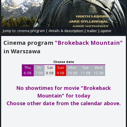
Jump to:
cinema program
|
details & description
|
trailer
|
opinie
Cinema program
"Brokeback Mountain"
in Warszawa
Choose date
Thu
Fri
Sat
Sun
Mon
Tue
Wed
6 08
7 08
8 08
9 08
10 08
11 08
12 08
No showtimes for movie "Brokeback
Mountain"
for today
Choose other date from the calendar above.