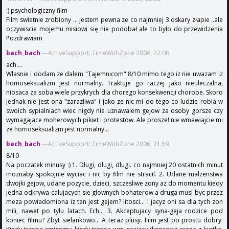
:) psychologiczny film
Film swietnie zrobiony ... jestem pewna ze co najmniej 3 oskary złapie ..ale
oczywiscie mojemu misiowi się nie podobał ale to było do przewidzenia
Pozdrawiam
bach_bach
---ActiveSupport::TimeWithZone 2006, 22:08
ach....
Wlasnie i dodam ze dalem "Tajemnicom" 8/10 mimo tego iz nie uwazam iz
homoseksualizm jest normalny. Traktuje go raczej jako nieuleczalna,
niosaca za soba wiele przykrych dla chorego konsekwencji chorobe. Skoro
jednak nie jest ona "zarazliwa" i jako ze nic mi do tego co ludzie robia w
swoich sypialniach wiec nigdy nie uznawalem gejow za osoby gorsze czy
wymagajace moherowych pikiet i protestow. Ale prosze! nie wmawiajcie mi
ze homoseksualizm jest normalny...
bach_bach
---ActiveSupport::TimeWithZone 2006, 21:59
8/10
Na poczatek minusy :) 1. Dlugi, dlugi, dlugi. co najmniej 20 ostatnich minut
moznaby spokojnie wyciac i nic by film nie stracil. 2. Udane malzenstwa
dwojki gejow, udane pozycie, dzieci, szczesliwe zony az do momentu kiedy
jedna odkrywa calujacych sie glownych bohaterow a druga musi byc przez
meza powiadomiona iz ten jest gejem? litosci... I jacyz oni sa dla tych zon
mili, nawet po tylu latach. Ech... 3. Akceptujacy syna-geja rodzice pod
koniec filmu? Zbyt sielankowo... A teraz plusy. Film jest po prostu dobry.