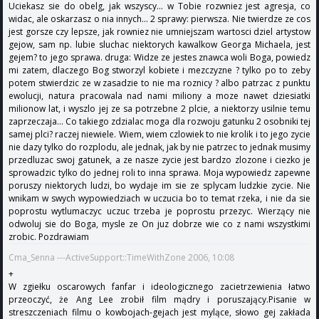
Uciekasz sie do obelg, jak wszyscy... w Tobie rozwniez jest agresja, co
widac, ale oskarzasz o nia innych... 2 sprawy: pierwsza. Nie twierdze ze cos
jest gorsze czy lepsze, jak rowniez nie umniejszam wartosci dziel artystow
gejow, sam np. lubie sluchac niektorych kawalkow Georga Michaela, jest
gejem? to jego sprawa. druga: Widze ze jestes znawca woli Boga, powiedz
mi zatem, dlaczego Bog stworzyl kobiete i mezczyzne ? tylko po to zeby
potem stwierdzic ze w zasadzie to nie ma roznicy ? albo patrzac z punktu
ewolucji, natura pracowala nad nami miliony a moze nawet dziesiatki
milionow lat, i wyszlo jej ze sa potrzebne 2 plcie, a niektorzy usilnie temu
zaprzeczaja... Co takiego zdzialac moga dla rozwoju gatunku 2 osobniki tej
samej plci? raczej niewiele. Wiem, wiem czlowiek to nie krolik i to jego zycie
nie dazy tylko do rozplodu, ale jednak, jak by nie patrzec to jednak musimy
przedluzac swoj gatunek, a ze nasze zycie jest bardzo zlozone i ciezko je
sprowadzic tylko do jednej roli to inna sprawa. Moja wypowiedz zapewne
poruszy niektorych ludzi, bo wydaje im sie ze splycam ludzkie zycie. Nie
wnikam w swych wypowiedziach w uczucia bo to temat rzeka, i nie da sie
poprostu wytlumaczyc uczuc trzeba je poprostu przezyc. Wierzący nie
odwoluj sie do Boga, mysle ze On juz dobrze wie co z nami wszystkimi
zrobic. Pozdrawiam
Cma_Senna ---ActiveSupport::TimeWithZone 2006, 10:08
+
W zgiełku oscarowych fanfar i ideologicznego zacietrzewienia łatwo
przeoczyć, że Ang Lee zrobił film mądry i poruszający.Pisanie w
streszczeniach filmu o kowbojach-gejach jest mylące, słowo gej zakłada