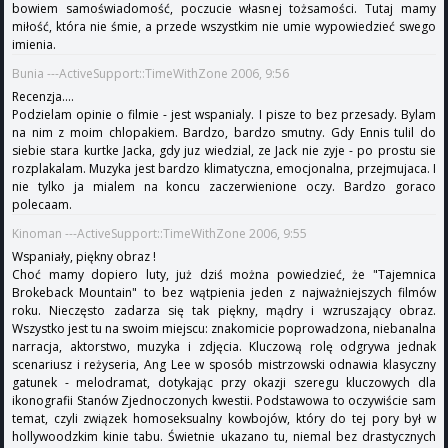
bowiem samoświadomość, poczucie własnej tożsamości. Tutaj mamy
miłość, która nie śmie, a przede wszystkim nie umie wypowiedzieć swego
imienia.
Bunia ---ActiveSupport::TimeWithZone 2006, 9:56
Recenzja....
Podzielam opinie o filmie - jest wspanialy. I pisze to bez przesady. Bylam
na nim z moim chlopakiem. Bardzo, bardzo smutny. Gdy Ennis tulil do
siebie stara kurtke Jacka, gdy juz wiedzial, ze Jack nie zyje - po prostu sie
rozplakalam. Muzyka jest bardzo klimatyczna, emocjonalna, przejmujaca. I
nie tylko ja mialem na koncu zaczerwienione oczy. Bardzo goraco
polecaam.
Kinoman ---ActiveSupport::TimeWithZone 2006, 9:55
Wspaniały, piękny obraz !
Choć mamy dopiero luty, już dziś można powiedzieć, że "Tajemnica
Brokeback Mountain" to bez wątpienia jeden z najważniejszych filmów
roku. Nieczęsto zadarza się tak piękny, mądry i wzruszający obraz.
Wszystko jest tu na swoim miejscu: znakomicie poprowadzona, niebanalna
narracja, aktorstwo, muzyka i zdjęcia. Kluczową rolę odgrywa jednak
scenariusz i reżyseria, Ang Lee w sposób mistrzowski odnawia klasyczny
gatunek - melodramat, dotykając przy okazji szeregu kluczowych dla
ikonografii Stanów Zjednoczonych kwestii. Podstawowa to oczywiście sam
temat, czyli związek homoseksualny kowbojów, który do tej pory był w
hollywoodzkim kinie tabu. Świetnie ukazano tu, niemal bez drastycznych