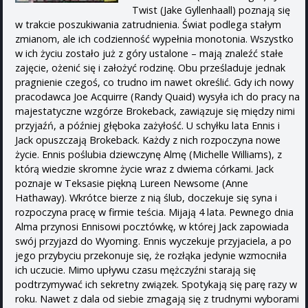
Twist (Jake Gyllenhaall) poznają się
w trakcie poszukiwania zatrudnienia. Świat podlega stałym
zmianom, ale ich codzienność wypełnia monotonia. Wszystko
w ich życiu zostało już z góry ustalone – mają znaleźć stałe
zajęcie, ożenić się i założyć rodzinę. Obu prześladuje jednak
pragnienie czegoś, co trudno im nawet określić. Gdy ich nowy
pracodawca Joe Acquirre (Randy Quaid) wysyła ich do pracy na
majestatyczne wzgórze Brokeback, zawiązuje się między nimi
przyjaźń, a później głęboka zażyłość. U schyłku lata Ennis i
Jack opuszczają Brokeback. Każdy z nich rozpoczyna nowe
życie. Ennis poślubia dziewczynę Almę (Michelle Williams), z
którą wiedzie skromne życie wraz z dwiema córkami. Jack
poznaje w Teksasie piękną Lureen Newsome (Anne
Hathaway). Wkrótce bierze z nią ślub, doczekuje się syna i
rozpoczyna pracę w firmie teścia. Mijają 4 lata. Pewnego dnia
Alma przynosi Ennisowi pocztówkę, w której Jack zapowiada
swój przyjazd do Wyoming. Ennis wyczekuje przyjaciela, a po
jego przybyciu przekonuje się, że rozłąka jedynie wzmocniła
ich uczucie. Mimo upływu czasu mężczyźni starają się
podtrzymywać ich sekretny związek. Spotykają się parę razy w
roku. Nawet z dala od siebie zmagają się z trudnymi wyborami