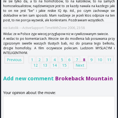
ile sie tylko da, a to na homofobow, to na katolikow, to na samych
homoseksualistow, najdziwniejsze jest to ze kazdy nawala na kazdego jaki
to on nie jest "be" i jakie niskie IQ itp. itd., po czym zachowuje sie
dokladnie w ten sam sposob. Mam nadzieje ze jezeli ktos odpisze na ten
post, to nie porcja wyzwisk, ale konkretami. Pozdrawiam wzsystkich.
nie-katolik ---ActiveSupport::TimeWithZone 2006, 23:58
Widac ze w Polsce zyje wiecej przyglupow niz w cywilizowanym swiecie.
A widac to po komentarzach. Wezcie sie do modlenia lub posuwania przy
zgaszonym swietle waszych tlustych bab, niz do pisania tego belkotu,
drogie homofoby. A film oczywiscie polecam. Ludziom MYSLACYM i
INTELIGENTNYM.
Previous
1
2
3
4
5
6
7
8
9
10
11
12
13
14
15
Next
Add new comment
Brokeback Mountain
Your opinion about the movie: