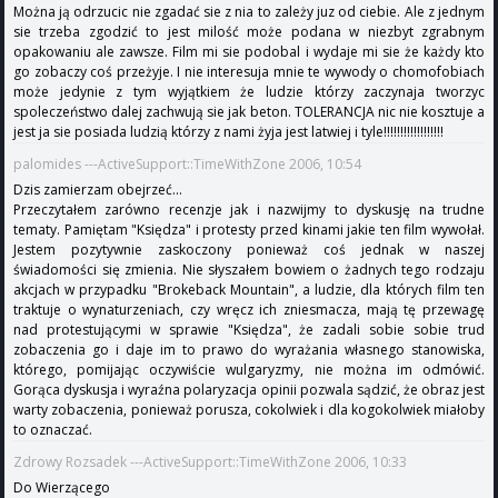
Można ją odrzucic nie zgadać sie z nia to zależy juz od ciebie. Ale z jednym
sie trzeba zgodzić to jest milość może podana w niezbyt zgrabnym
opakowaniu ale zawsze. Film mi sie podobal i wydaje mi sie że każdy kto
go zobaczy coś przeżyje. I nie interesuja mnie te wywody o chomofobiach
może jedynie z tym wyjątkiem że ludzie którzy zaczynaja tworzyc
spoleczeństwo dalej zachwują sie jak beton. TOLERANCJA nic nie kosztuje a
jest ja sie posiada ludzią którzy z nami żyja jest latwiej i tyle!!!!!!!!!!!!!!!!!!
palomides ---ActiveSupport::TimeWithZone 2006, 10:54
Dzis zamierzam obejrzeć...
Przeczytałem zarówno recenzje jak i nazwijmy to dyskusję na trudne
tematy. Pamiętam "Księdza" i protesty przed kinami jakie ten film wywołał.
Jestem pozytywnie zaskoczony ponieważ coś jednak w naszej
świadomości się zmienia. Nie słyszałem bowiem o żadnych tego rodzaju
akcjach w przypadku "Brokeback Mountain", a ludzie, dla których film ten
traktuje o wynaturzeniach, czy wręcz ich zniesmacza, mają tę przewagę
nad protestującymi w sprawie "Księdza", że zadali sobie sobie trud
zobaczenia go i daje im to prawo do wyrażania własnego stanowiska,
którego, pomijając oczywiście wulgaryzmy, nie można im odmówić.
Gorąca dyskusja i wyraźna polaryzacja opinii pozwala sądzić, że obraz jest
warty zobaczenia, ponieważ porusza, cokolwiek i dla kogokolwiek miałoby
to oznaczać.
Zdrowy Rozsadek ---ActiveSupport::TimeWithZone 2006, 10:33
Do Wierzącego