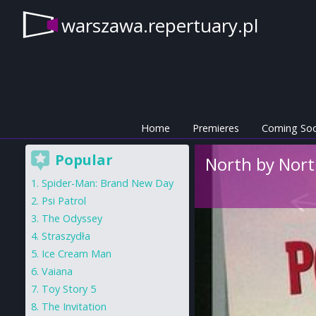
warszawa.repertuary.pl
Home
Premieres
Coming So
Popular
North by Nor
Spider-Man: Brand New Day
Psi Patrol
The Odyssey
Straszydła
Ice Cream Man
Vaiana
Toy Story 5
The Invitation