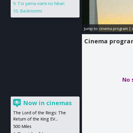
Toi yama-nami no hikari
Backrooms
Jump to:
cinema program
|
Cinema progr
No 
Now in cinemas
The Lord of the Rings: The
Return of the King EV...
500 Miles