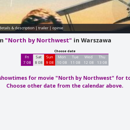
details & description
|
trailer
|
opinie
am
"North by Northwest"
in Warszawa
Choose date
Fri
Sat
Sun
Mon
Tue
Wed
Thu
7 08
8 08
9 08
10 08
11 08
12 08
13 08
showtimes for movie "North by Northwest"
for t
Choose other date from the calendar above.