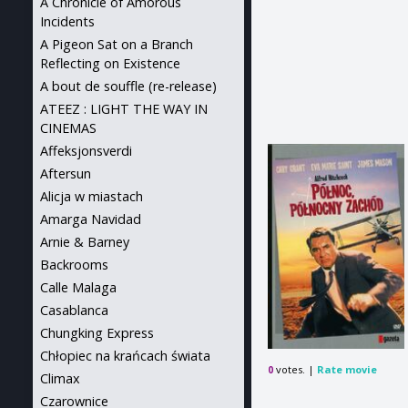
A Chronicle of Amorous
Incidents
A Pigeon Sat on a Branch
Reflecting on Existence
A bout de souffle (re-release)
ATEEZ : LIGHT THE WAY IN
CINEMAS
Affeksjonsverdi
Aftersun
Alicja w miastach
Amarga Navidad
Arnie & Barney
Backrooms
Calle Malaga
Casablanca
Chungking Express
Chłopiec na krańcach świata
votes. |
Rate movie
0
Climax
Czarownice