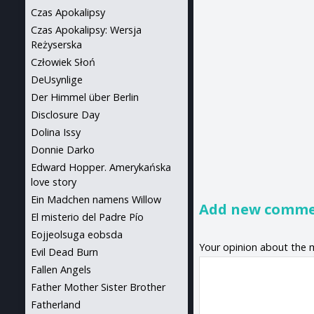
Czas Apokalipsy
Czas Apokalipsy: Wersja
Reżyserska
Człowiek Słoń
DeUsynlige
Der Himmel über Berlin
Disclosure Day
Dolina Issy
Donnie Darko
Edward Hopper. Amerykańska
love story
Ein Madchen namens Willow
Add new comm
El misterio del Padre Pío
Eojjeolsuga eobsda
Your opinion about the 
Evil Dead Burn
Fallen Angels
Father Mother Sister Brother
Fatherland