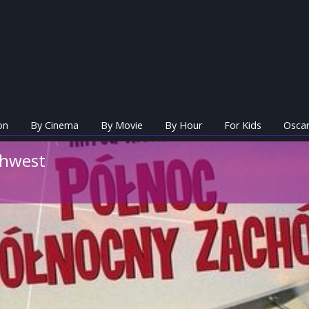
on
By Cinema
By Movie
By Hour
For Kids
Oscar
thwest