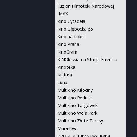
Iluzjon Filmoteki Narodowej
IMAX
Kino Cytadela
Kino Głębocka 66
Kino na boku
Kino Praha
KinoGram
KINOkawiarna Stacja Falenica
Kinoteka
Kultura
Luna
Multikino Młociny
Multikino Reduta
Multikino Targówek
Multikino Wola Park
Multikino Złote Tarasy
Muranów
PROM Kultury Saska Kępa