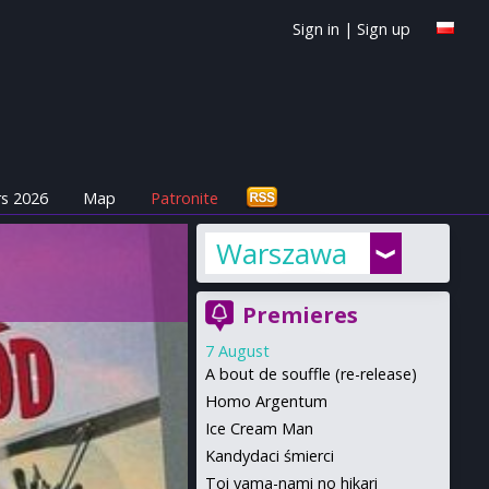
Sign in
|
Sign up
s 2026
Map
Patronite
Warszawa
Premieres
7 August
A bout de souffle (re-release)
Homo Argentum
Ice Cream Man
Kandydaci śmierci
Toi yama-nami no hikari