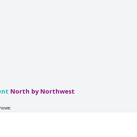
ent
North by Northwest
movie: