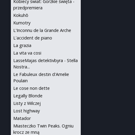
Kobiecy świat: Gorzkie święta -
przedpremiera
Kokuhō
Kumotry
L'Inconnu de la Grande Arche
L'accident de piano
La grazia
La vita va cosi
LasseMajas detektivbyra - Stella
Nostra...
Le Fabuleux destin d'Amelie
Poulain
Le cose non dette
Legally Blonde
Listy z Wilczej
Lost highway
Matador
Miasteczko Twin Peaks. Ogniu
krocz ze mną