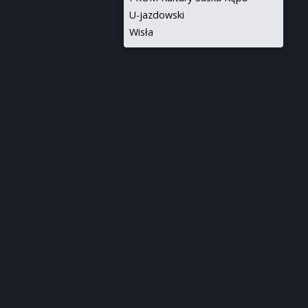
U-jazdowski
Wisła