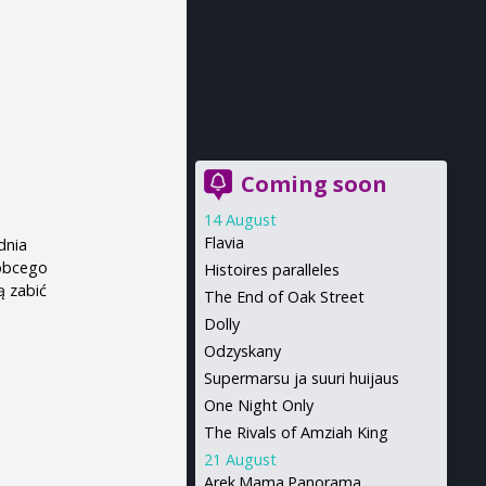
Coming soon
14 August
Flavia
dnia
 obcego
Histoires paralleles
ą zabić
The End of Oak Street
d
Dolly
Odzyskany
Supermarsu ja suuri huijaus
One Night Only
The Rivals of Amziah King
21 August
Arek.Mama.Panorama