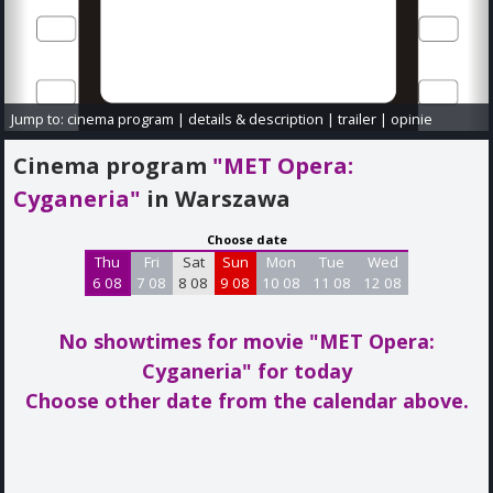
Jump to:
cinema program
|
details & description
|
trailer
|
opinie
Cinema program
"MET Opera:
Cyganeria"
in Warszawa
Choose date
Thu
Fri
Sat
Sun
Mon
Tue
Wed
6 08
7 08
8 08
9 08
10 08
11 08
12 08
No showtimes for movie "MET Opera:
Cyganeria"
for today
Choose other date from the calendar above.