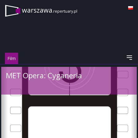
warszawa
.repertuary.pl
Film
MET Opera: Cyganeria