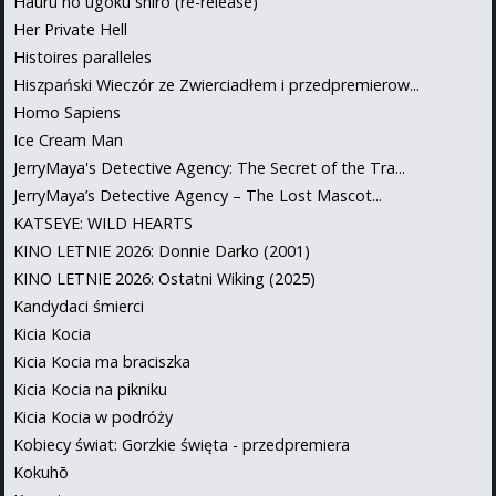
Hauru no ugoku shiro (re-release)
Her Private Hell
Histoires paralleles
Hiszpański Wieczór ze Zwierciadłem i przedpremierow...
Homo Sapiens
Ice Cream Man
JerryMaya's Detective Agency: The Secret of the Tra...
JerryMaya’s Detective Agency – The Lost Mascot...
KATSEYE: WILD HEARTS
KINO LETNIE 2026: Donnie Darko (2001)
KINO LETNIE 2026: Ostatni Wiking (2025)
Kandydaci śmierci
Kicia Kocia
Kicia Kocia ma braciszka
Kicia Kocia na pikniku
Kicia Kocia w podróży
Kobiecy świat: Gorzkie święta - przedpremiera
Kokuhō