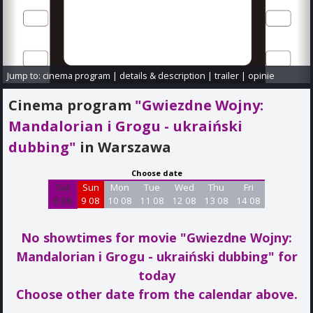
Jump to:
cinema program
|
details & description
|
trailer
|
opinie
Cinema program
"Gwiezdne Wojny:
Mandalorian i Grogu - ukraiński
dubbing"
in Warszawa
Choose date
Sat
Sun
Mon
Tue
Wed
Thu
Fri
8 08
9 08
10 08
11 08
12 08
13 08
14 08
No showtimes for movie "Gwiezdne Wojny:
Mandalorian i Grogu - ukraiński dubbing"
for
today
Choose other date from the calendar above.