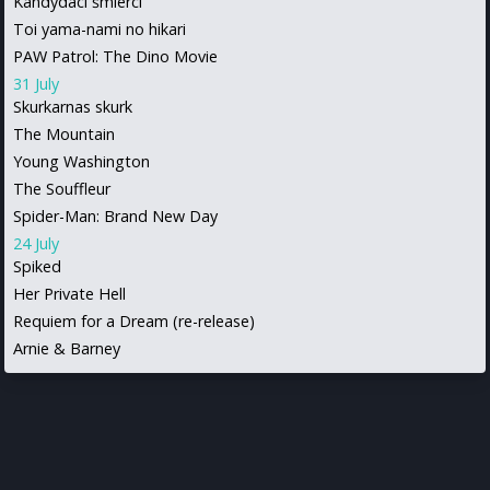
Kandydaci śmierci
Toi yama-nami no hikari
PAW Patrol: The Dino Movie
31 July
Skurkarnas skurk
The Mountain
Young Washington
The Souffleur
Spider-Man: Brand New Day
24 July
Spiked
Her Private Hell
Requiem for a Dream (re-release)
Arnie & Barney