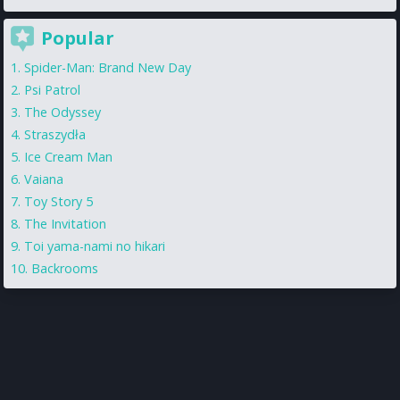
Popular
Spider-Man: Brand New Day
Psi Patrol
The Odyssey
Straszydła
Ice Cream Man
Vaiana
Toy Story 5
The Invitation
Toi yama-nami no hikari
Backrooms