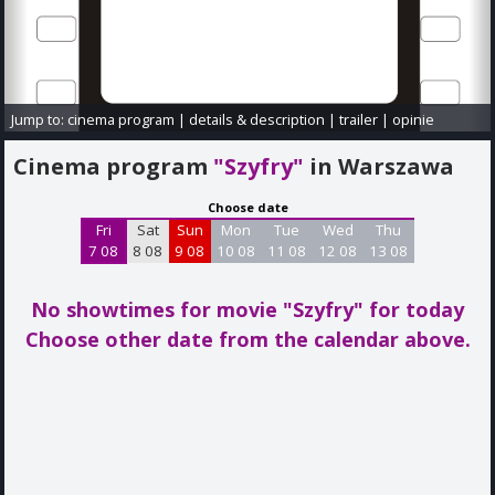
Jump to:
cinema program
|
details & description
|
trailer
|
opinie
Cinema program
"Szyfry"
in Warszawa
Choose date
Fri
Sat
Sun
Mon
Tue
Wed
Thu
7 08
8 08
9 08
10 08
11 08
12 08
13 08
No showtimes for movie "Szyfry"
for today
Choose other date from the calendar above.