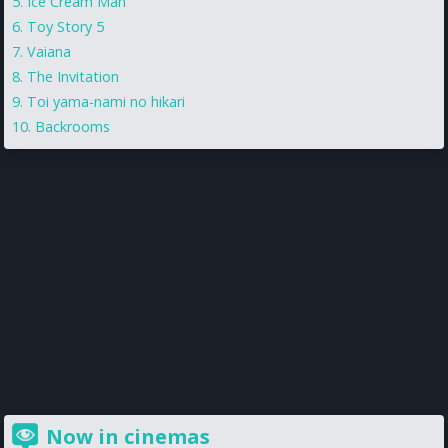
Ice Cream Man
Toy Story 5
Vaiana
The Invitation
Toi yama-nami no hikari
Backrooms
Now in cinemas