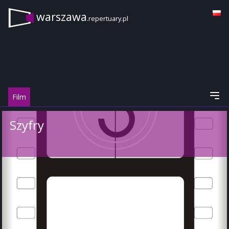
warszawa
.repertuary.pl
Film
Szyfry