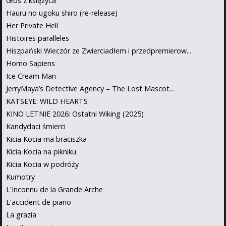
Głos z księżyca
Hauru no ugoku shiro (re-release)
Her Private Hell
Histoires paralleles
Hiszpański Wieczór ze Zwierciadłem i przedpremierow...
Homo Sapiens
Ice Cream Man
JerryMaya’s Detective Agency – The Lost Mascot...
KATSEYE: WILD HEARTS
KINO LETNIE 2026: Ostatni Wiking (2025)
Kandydaci śmierci
Kicia Kocia ma braciszka
Kicia Kocia na pikniku
Kicia Kocia w podróży
Kumotry
L'Inconnu de la Grande Arche
L'accident de piano
La grazia