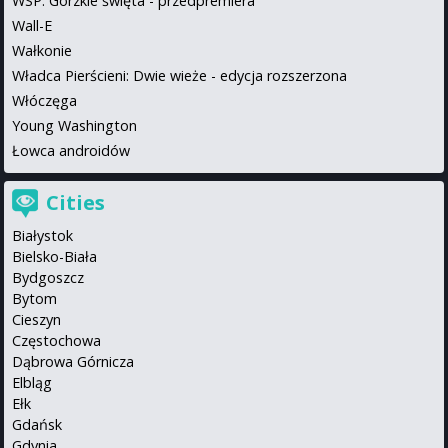
WSP: Gorzkie święta - przedpremiera
Wall-E
Wałkonie
Władca Pierścieni: Dwie wieże - edycja rozszerzona
Włóczęga
Young Washington
Łowca androidów
Cities
Białystok
Bielsko-Biała
Bydgoszcz
Bytom
Cieszyn
Częstochowa
Dąbrowa Górnicza
Elbląg
Ełk
Gdańsk
Gdynia