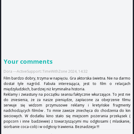
Your comments
Dora ---ActiveSupport::TimeWithZone 2024, 14:32
Film bardzo dobry, trzyma w napięciu. Gra aktorska świetna. Nie na darmo
dostał tyle nagród. Fabuła interesująca, jest to film o relacjach
międzyludzkich, bardziej niż kryminalna historia.
Reklamy i zwiastuny na początku seansu faktycznie wkurzające. To jest nie
do zniesienia, że za nasze pieniądze, zapłacone za obejrzenie filmu
serwuje się widzom przymusowe reklamy i kretyńskie fragmenty
nadchodzących filmów . To mnie zawsze zniechęca do chodzenia do kin
sieciowych. W dodatku kino stało się miejscem pożerania przekąsek (
popcorn i inne badziewie) z towarzyszącymi mu odgłosami ( mlaskanie,
siorbanie coca-coli) i w odgłosy trawienia. Beznadzieja !!!