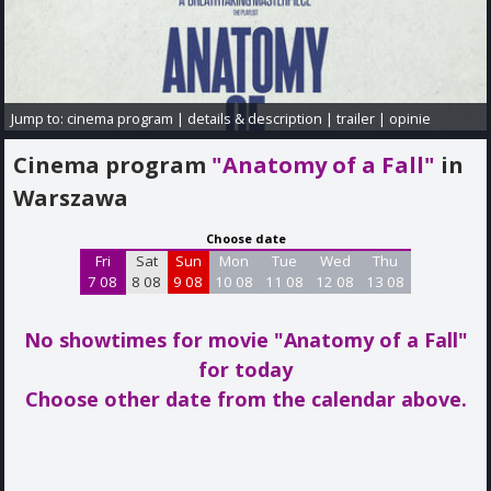
Jump to:
cinema program
|
details & description
|
trailer
|
opinie
Cinema program
"Anatomy of a Fall"
in
Warszawa
Choose date
Fri
Sat
Sun
Mon
Tue
Wed
Thu
7 08
8 08
9 08
10 08
11 08
12 08
13 08
No showtimes for movie "Anatomy of a Fall"
for today
Choose other date from the calendar above.