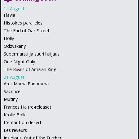
14 August
Flavia
Histoires paralleles
The End of Oak Street
Dolly
Odzyskany
Supermarsu ja suuri huijaus
One Night Only
The Rivals of Amziah King
21 August
Arek.Mama.Panorama
Sacrifice
Mutiny
Frances Ha (re-release)
Krolle Bolle
L'enfant du desert
Les reveurs
Insidious: Out of the Further