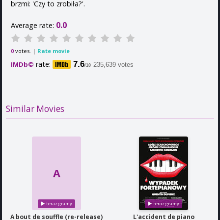
brzmi: 'Czy to zrobiła?'.
0.0
Average rate:
votes. |
Rate movie
0
rate:
7.6
IMDb©
235,639 votes
/10
Similar Movies
A
A bout de souffle (re-release)
L'accident de piano