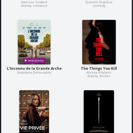
Jean-Luc Godard
Quentin Dupieux
drama, romance
comedy
L'Inconnu de la Grande Arche
The Things You Kill
Stephane Demoustier
Alireza Khatami
drama, thriller