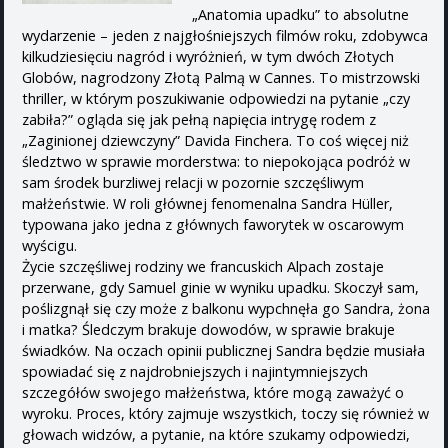
„Anatomia upadku” to absolutne
wydarzenie – jeden z najgłośniejszych filmów roku, zdobywca
kilkudziesięciu nagród i wyróżnień, w tym dwóch Złotych
Globów, nagrodzony Złotą Palmą w Cannes. To mistrzowski
thriller, w którym poszukiwanie odpowiedzi na pytanie „czy
zabiła?” ogląda się jak pełną napięcia intrygę rodem z
„Zaginionej dziewczyny” Davida Finchera. To coś więcej niż
śledztwo w sprawie morderstwa: to niepokojąca podróż w
sam środek burzliwej relacji w pozornie szczęśliwym
małżeństwie. W roli głównej fenomenalna Sandra Hüller,
typowana jako jedna z głównych faworytek w oscarowym
wyścigu.
Życie szczęśliwej rodziny we francuskich Alpach zostaje
przerwane, gdy Samuel ginie w wyniku upadku. Skoczył sam,
poślizgnął się czy może z balkonu wypchnęła go Sandra, żona
i matka? Śledczym brakuje dowodów, w sprawie brakuje
świadków. Na oczach opinii publicznej Sandra będzie musiała
spowiadać się z najdrobniejszych i najintymniejszych
szczegółów swojego małżeństwa, które mogą zaważyć o
wyroku. Proces, który zajmuje wszystkich, toczy się również w
głowach widzów, a pytanie, na które szukamy odpowiedzi,