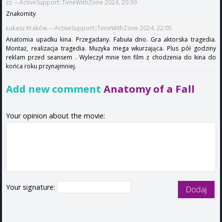
zz ---ActiveSupport::TimeWithZone 2024, 20:39
Znakomity
Łukasz Kraków ---ActiveSupport::TimeWithZone 2024, 22:05
Anatomia upadku kina. Przegadany. Fabuła dno. Gra aktorska tragedia.
Montaż, realizacja tragedia. Muzyka mega wkurzająca. Plus pół godziny
reklam przed seansem . Wyleczył mnie ten film z chodzenia do kina do
końca roku przynajmniej.
Add new comment
Anatomy of a Fall
Your opinion about the movie:
Your signature: