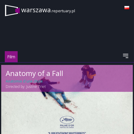
warszawa
.repertuary.pl
Film
Anatomy of a Fall
Anatomie d'une chute
Directed by:
Justine Triet