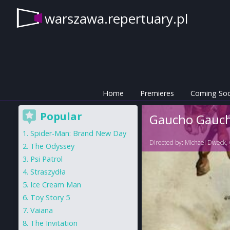
warszawa.repertuary.pl
Home
Premieres
Coming So
Popular
Gaucho Gauc
Spider-Man: Brand New Day
Directed by:
Michael Dweck
,
The Odyssey
Psi Patrol
Straszydła
Ice Cream Man
Toy Story 5
Vaiana
The Invitation