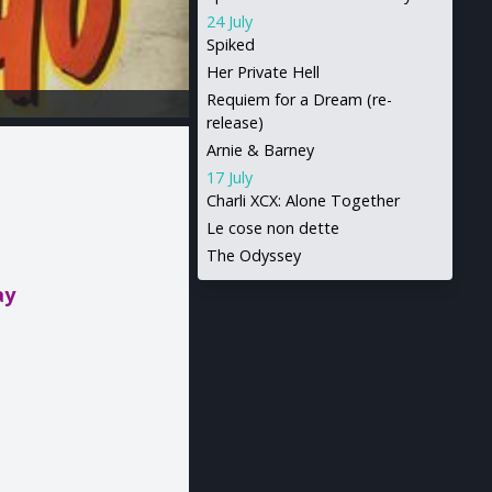
24 July
Spiked
Her Private Hell
Requiem for a Dream (re-
release)
Arnie & Barney
17 July
Charli XCX: Alone Together
Le cose non dette
The Odyssey
ay