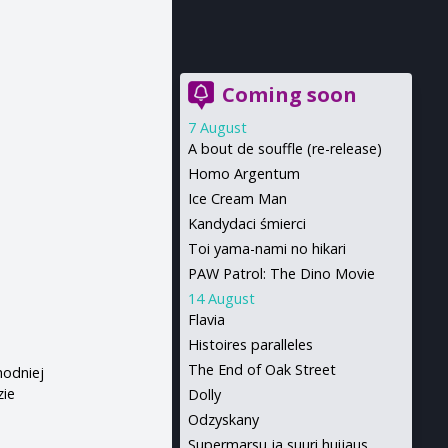
Coming soon
7 August
A bout de souffle (re-release)
Homo Argentum
Ice Cream Man
Kandydaci śmierci
Toi yama-nami no hikari
PAW Patrol: The Dino Movie
14 August
Flavia
Histoires paralleles
The End of Oak Street
hodniej
zie
Dolly
Odzyskany
Supermarsu ja suuri huijaus