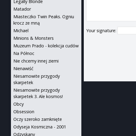
Legally Blonde
Matador
Miasteczko Twin Peaks. Ogniu
krocz ze mną
Michael
Your signature:
Minions & Monsters
Muzeum Prado - kolekcja cudów
Na Północ
Nie chcemy innej ziemi
Nienawiść
Niesamowite przygody
skarpetek
Niesamowite przygody
skarpetek 3. Ale kosmos!
Obcy
Obsession
Oczy szeroko zamknięte
Odyseja Kosmiczna - 2001
Odzyskany