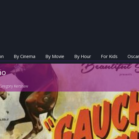
on
By Cinema
By Movie
By Hour
For Kids
Oscar
ho
Gregory Kershaw