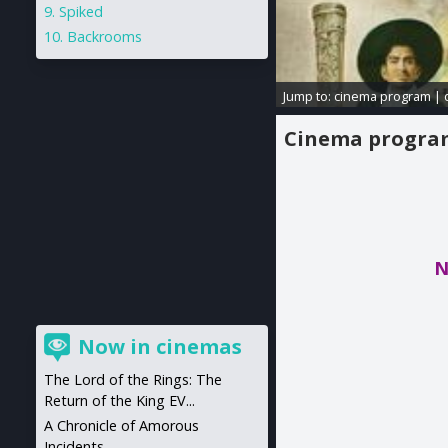
Spiked
Backrooms
Jump to:
cinema program
|
Cinema progr
N
Now in cinemas
The Lord of the Rings: The
Return of the King EV...
A Chronicle of Amorous
Incidents