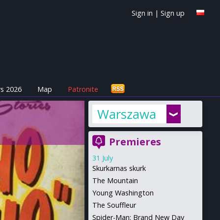
Sign in
|
Sign up
s 2026
Map
Patronite
Warszawa
Premieres
31 July
Skurkarnas skurk
The Mountain
Young Washington
The Souffleur
Spider-Man: Brand New Day