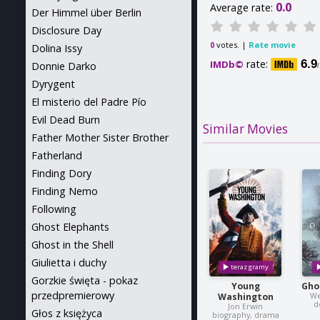
0.0
Average rate:
Der Himmel über Berlin
Disclosure Day
votes. |
Rate movie
0
Dolina Issy
rate:
6.9
IMDb©
Donnie Darko
Dyrygent
El misterio del Padre Pío
Evil Dead Burn
Similar Movies
Father Mother Sister Brother
Fatherland
Finding Dory
Finding Nemo
Following
Ghost Elephants
Ghost in the Shell
Giulietta i duchy
Gorzkie święta - pokaz
Young
Gho
przedpremierowy
We
Washington
d
Jon Erwin
Głos z księżyca
biography, drama