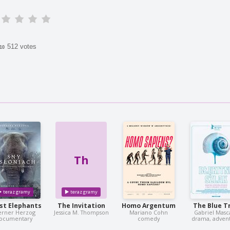
512 votes
/10
Th
st Elephants
The Invitation
Homo Argentum
The Blue Tr
rner Herzog
Jessica M. Thompson
Mariano Cohn
Gabriel Masc
ocumentary
comedy
drama, adven