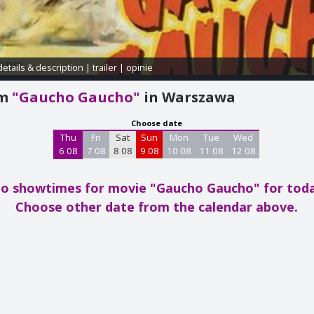
details & description
|
trailer
|
opinie
am
"Gaucho Gaucho"
in Warszawa
Choose date
Thu
Fri
Sat
Sun
Mon
Tue
Wed
6 08
7 08
8 08
9 08
10 08
11 08
12 08
o showtimes for movie "Gaucho Gaucho"
for tod
Choose other date from the calendar above.