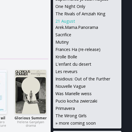
One Night Only
The Rivals of Amziah King
21 August
Arek.Mama.Panorama
Sacrifice
Mutiny
Frances Ha (re-release)
Krolle Bolle
L'enfant du desert
Les reveurs
Insidious: Out of the Further
Nouvelle Vague
Was Marielle weiss
Pucio kocha zwierzaki
Primavera
The Wrong Girls
ail
Glorious Summer
aro
Helena Ganjalyan
»
more coming soon
ture
drama